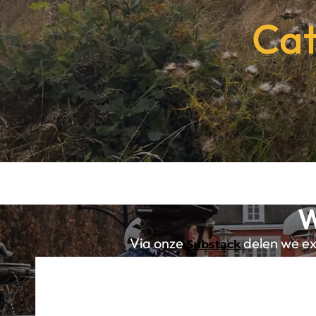
Cat
W
Via onze
delen we exc
Substack