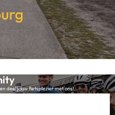
burg
ity
en deel jouw fietsplezier met ons!.