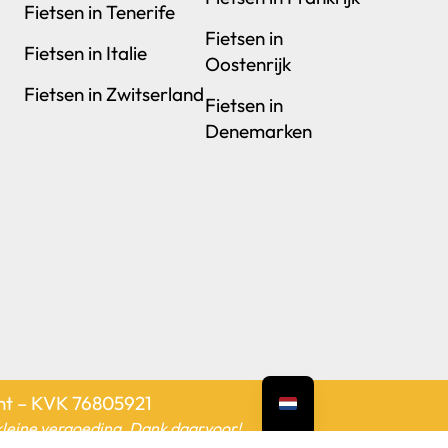
Fietsen in Tenerife
Fietsen in
Fietsen in Italie
Oostenrijk
Fietsen in Zwitserland
Fietsen in
Denemarken
cht – KVK 76805921
n kleine vergoeding. Dank daarvoor!