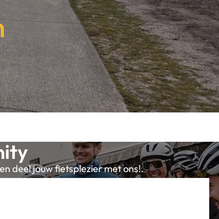
n
ity
en deel jouw fietsplezier met ons!.