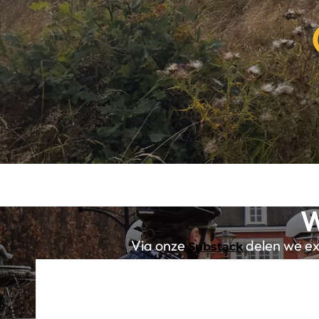
W
Via onze
delen we exc
Substack