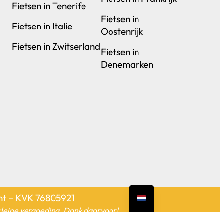
Fietsen in Tenerife
Fietsen in
Fietsen in Italie
Oostenrijk
Fietsen in Zwitserland
Fietsen in
Denemarken
cht – KVK 76805921
n kleine vergoeding. Dank daarvoor!