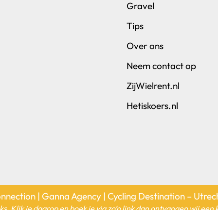
Gravel
Tips
Over ons
Neem contact op
ZijWielrent.nl
Hetiskoers.nl
nnection | Ganna Agency | Cycling Destination – Utre
nks. Klik je daarop en boek je via zo’n link dan ontvangen wij ee