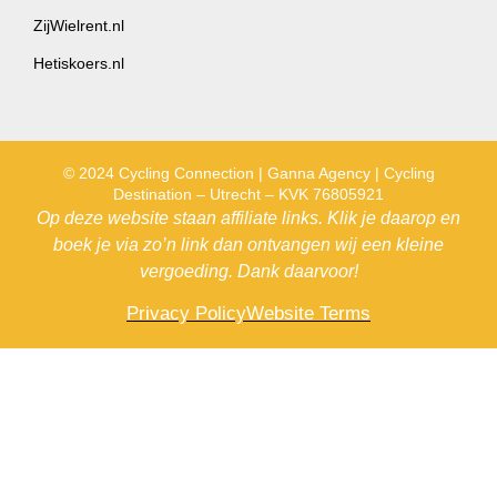
ZijWielrent.nl
Hetiskoers.nl
© 2024 Cycling Connection | Ganna Agency | Cycling
Destination – Utrecht – KVK 76805921
Op deze website staan affiliate links. Klik je daarop en
boek je via zo’n link dan ontvangen wij een kleine
vergoeding. Dank daarvoor!
Privacy Policy
Website Terms