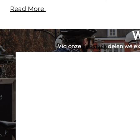
Read More
W
Via onze
delen we exc
Substack