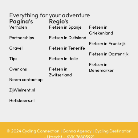
Everything for your adventure
Pagina's
Regio's
new
Verhalen
Fietsen in Spanje
Fietsen in
Griekenland
Partnerships
Fietsen in Duitsland
Fietsen in Frankrijk
Gravel
Fietsen in Tenerife
Fietsen in Oostenrijk
Tips
Fietsen in Italie
Fietsen in
Over ons
Fietsen in
Denemarken
Zwitserland
Neem contact op
ZijWielrent.nl
Hetiskoers.nl
© 2024 Cycling Connection | Ganna Agency | Cycling Destination
– Utrecht – KVK 76805921