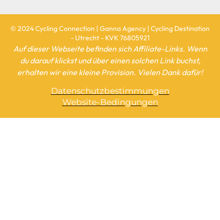
© 2024 Cycling Connection | Ganna Agency | Cycling Destination
- Utrecht - KVK 76805921
Auf dieser Webseite befinden sich Affiliate-Links. Wenn
du darauf klickst und über einen solchen Link buchst,
erhalten wir eine kleine Provision. Vielen Dank dafür!
Datenschutzbestimmungen
Website-Bedingungen