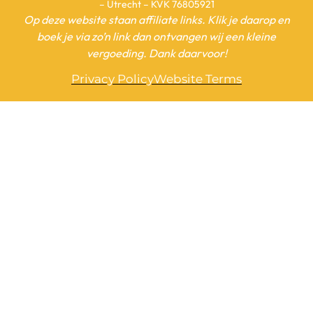
– Utrecht – KVK 76805921
Op deze website staan affiliate links. Klik je daarop en
boek je via zo’n link dan ontvangen wij een kleine
vergoeding. Dank daarvoor!
Privacy Policy
Website Terms