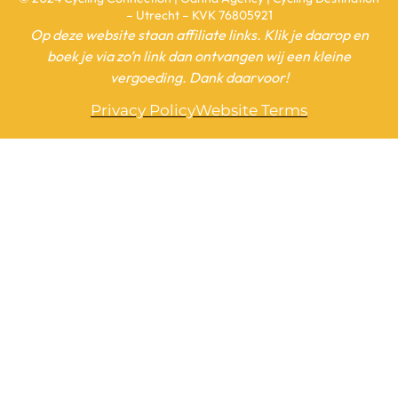
– Utrecht – KVK 76805921
Op deze website staan affiliate links. Klik je daarop en
boek je via zo’n link dan ontvangen wij een kleine
vergoeding. Dank daarvoor!
Privacy Policy
Website Terms