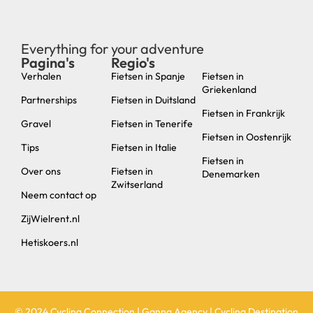
Everything for your adventure
Pagina's
Regio's
new
Verhalen
Fietsen in Spanje
Fietsen in
Griekenland
Partnerships
Fietsen in Duitsland
Fietsen in Frankrijk
Gravel
Fietsen in Tenerife
Fietsen in Oostenrijk
Tips
Fietsen in Italie
Fietsen in
Over ons
Fietsen in
Denemarken
Zwitserland
Neem contact op
ZijWielrent.nl
Hetiskoers.nl
© 2024 Cycling Connection | Ganna Agency | Cycling Destination