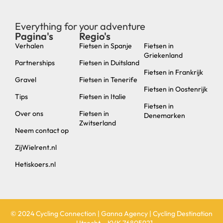
Everything for your adventure
Pagina's
Regio's
new
Verhalen
Fietsen in Spanje
Fietsen in
Griekenland
Partnerships
Fietsen in Duitsland
Fietsen in Frankrijk
Gravel
Fietsen in Tenerife
Fietsen in Oostenrijk
Tips
Fietsen in Italie
Fietsen in
Over ons
Fietsen in
Denemarken
Zwitserland
Neem contact op
ZijWielrent.nl
Hetiskoers.nl
© 2024 Cycling Connection | Ganna Agency | Cycling Destination