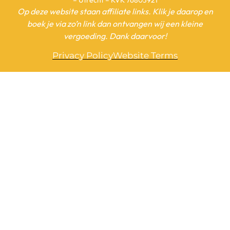
– Utrecht – KVK 76805921
Op deze website staan affiliate links. Klik je daarop en
boek je via zo’n link dan ontvangen wij een kleine
vergoeding. Dank daarvoor!
Privacy Policy
Website Terms