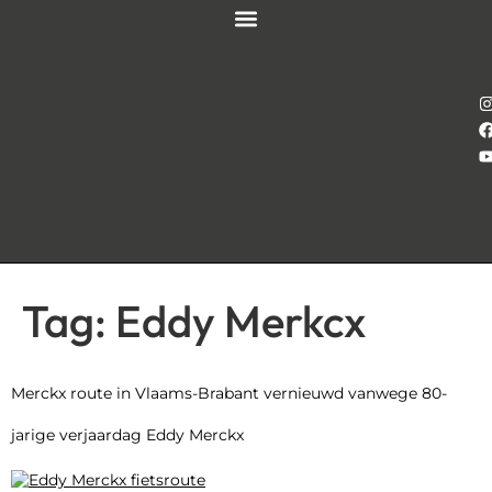
Tag:
Eddy Merkcx
Merckx route in Vlaams-Brabant vernieuwd vanwege 80-
jarige verjaardag Eddy Merckx