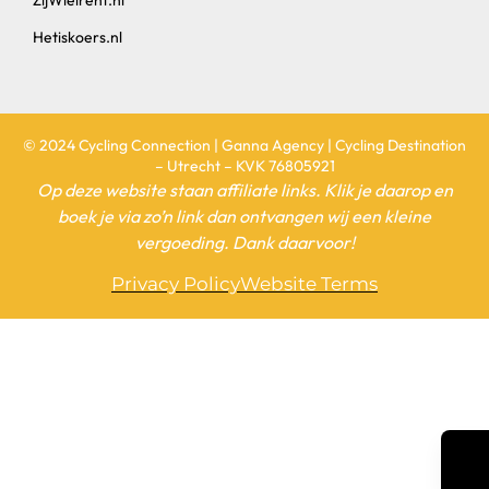
ZijWielrent.nl
Hetiskoers.nl
© 2024 Cycling Connection | Ganna Agency | Cycling Destination
– Utrecht – KVK 76805921
Op deze website staan affiliate links. Klik je daarop en
boek je via zo’n link dan ontvangen wij een kleine
vergoeding. Dank daarvoor!
Privacy Policy
Website Terms