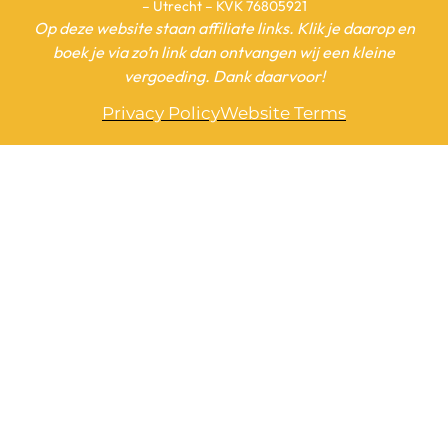
– Utrecht – KVK 76805921
Op deze website staan affiliate links. Klik je daarop en
boek je via zo’n link dan ontvangen wij een kleine
vergoeding. Dank daarvoor!
Privacy Policy
Website Terms