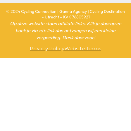
© 2024 Cycling Connection | Ganna Agency | Cycling Destination
– Utrecht – KVK 76805921
Op deze website staan affiliate links. Klik je daarop en
boek je via zo’n link dan ontvangen wij een kleine
vergoeding. Dank daarvoor!
Privacy Policy
Website Terms