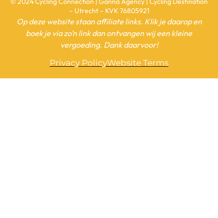
© 2024 Cycling Connection | Ganna Agency | Cycling Destination
– Utrecht – KVK 76805921
Op deze website staan affiliate links. Klik je daarop en
boek je via zo’n link dan ontvangen wij een kleine
vergoeding. Dank daarvoor!
Privacy Policy
Website Terms