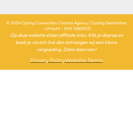
© 2024 Cycling Connection | Ganna Agency | Cycling Destination
– Utrecht – KVK 76805921
Op deze website staan affiliate links. Klik je daarop en
boek je via zo’n link dan ontvangen wij een kleine
vergoeding. Dank daarvoor!
Privacy Policy
Website Terms