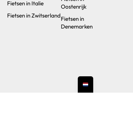
Fietsen in Italie
Oostenrijk
Fietsen in Zwitserland
Fietsen in
Denemarken
cht – KVK 76805921
n kleine vergoeding. Dank daarvoor!