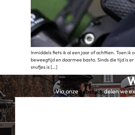
Inmiddels fiets ik al een jaar of achttien. Toen 
beweegtijd en daarmee basta. Sinds die tijd is 
snufjes is […]
W
Via onze
delen we exc
Substack