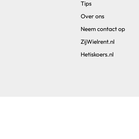
Tips
Over ons
Neem contact op
ZijWielrent.nl
Hetiskoers.nl
nnection | Ganna Agency | Cycling Destination – Utre
nks. Klik je daarop en boek je via zo’n link dan ontvangen wij ee
Privacy Policy
Website Terms