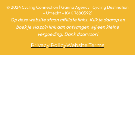
© 2024 Cycling Connection | Ganna Agency | Cycling Destination
– Utrecht – KVK 76805921
Op deze website staan affiliate links. Klik je daarop en
boek je via zo’n link dan ontvangen wij een kleine
vergoeding. Dank daarvoor!
Privacy Policy
Website Terms