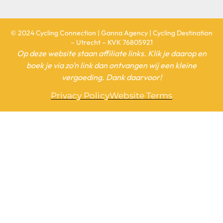
© 2024 Cycling Connection | Ganna Agency | Cycling Destination
– Utrecht – KVK 76805921
Op deze website staan affiliate links. Klik je daarop en
boek je via zo’n link dan ontvangen wij een kleine
vergoeding. Dank daarvoor!
Privacy Policy
Website Terms