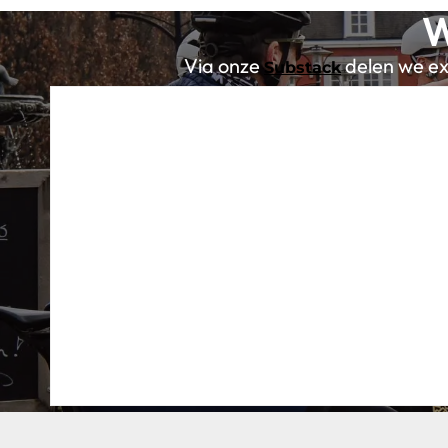
W
Via onze
delen we exc
Substack