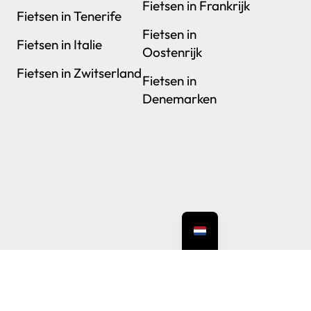
Fietsen in Frankrijk
Fietsen in Tenerife
Fietsen in
Fietsen in Italie
Oostenrijk
Fietsen in Zwitserland
Fietsen in
Denemarken
cht – KVK 76805921
n kleine vergoeding. Dank daarvoor!