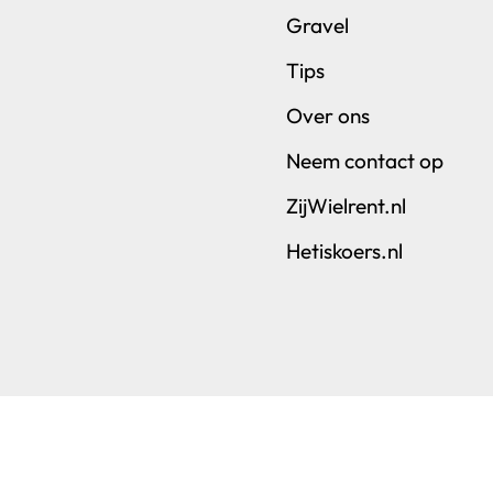
Gravel
Tips
Over ons
Neem contact op
ZijWielrent.nl
Hetiskoers.nl
nnection | Ganna Agency | Cycling Destination – Utre
nks. Klik je daarop en boek je via zo’n link dan ontvangen wij ee