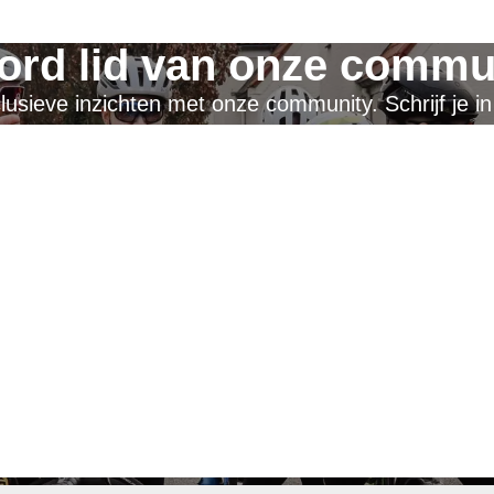
ord lid van onze commu
usieve inzichten met onze community. Schrijf je in 