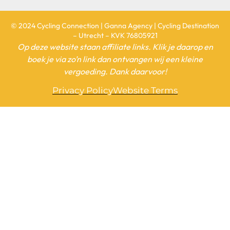
© 2024 Cycling Connection | Ganna Agency | Cycling Destination
– Utrecht – KVK 76805921
Op deze website staan affiliate links. Klik je daarop en
boek je via zo’n link dan ontvangen wij een kleine
vergoeding. Dank daarvoor!
Privacy Policy
Website Terms