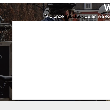
W
Via onze
delen we exc
Substack