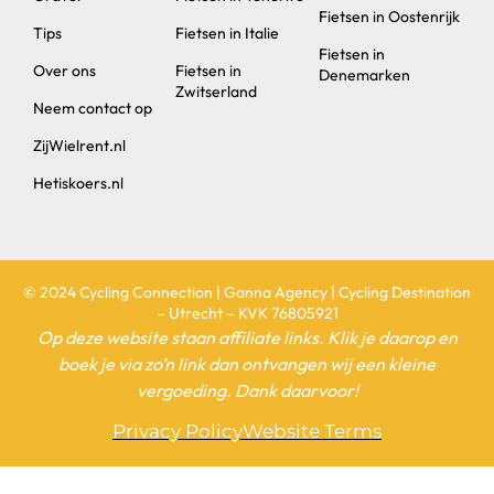
Fietsen in Oostenrijk
Tips
Fietsen in Italie
Fietsen in
Over ons
Fietsen in
Denemarken
Zwitserland
Neem contact op
ZijWielrent.nl
Hetiskoers.nl
© 2024 Cycling Connection | Ganna Agency | Cycling Destination
– Utrecht – KVK 76805921
Op deze website staan affiliate links. Klik je daarop en
boek je via zo’n link dan ontvangen wij een kleine
vergoeding. Dank daarvoor!
Privacy Policy
Website Terms