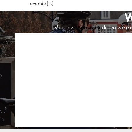
over de […]
W
Via onze
delen we exc
Substack