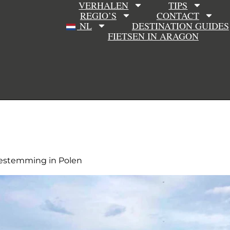
VERHALEN
TIPS
REGIO’S
CONTACT
NL
DESTINATION GUIDES
FIETSEN IN ARAGON
estemming in Polen