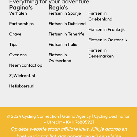
Everything for your adventure
Pagina's
Regio's
new
Verhalen
Fietsen in Spanje
Fietsen in
Griekenland
Partnerships
Fietsen in Duitsland
Fietsen in Frankrijk
Gravel
Fietsen in Tenerife
Fietsen in Oostenrijk
Tips
Fietsen in Italie
Fietsen in
Over ons
Fietsen in
Denemarken
Zwitserland
Neem contact op
ZijWielrent.nl
Hetiskoers.nl
© 2024 Cycling Connection | Ganna Agency | Cycling Destination
– Utrecht – KVK 76805921
Op deze website staan affiliate links. Klik je daarop en
boek je via zo’n link dan ontvangen wij een kleine