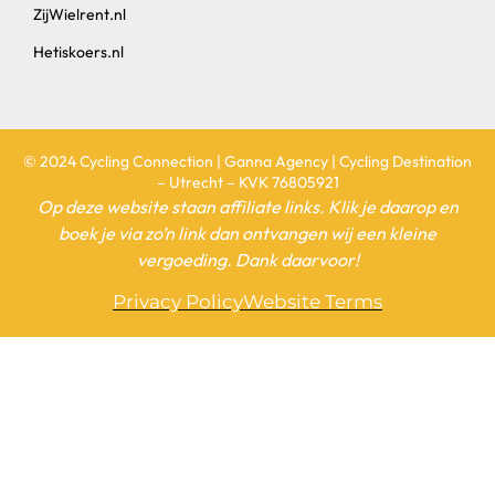
ZijWielrent.nl
Hetiskoers.nl
© 2024 Cycling Connection | Ganna Agency | Cycling Destination
– Utrecht – KVK 76805921
Op deze website staan affiliate links. Klik je daarop en
boek je via zo’n link dan ontvangen wij een kleine
vergoeding. Dank daarvoor!
Privacy Policy
Website Terms