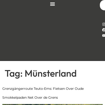
Tag:
Münsterland
Grenzgängerroute Teuto-Ems: Fietsen Over Oude
Smokkelpaden Net Over de Grens