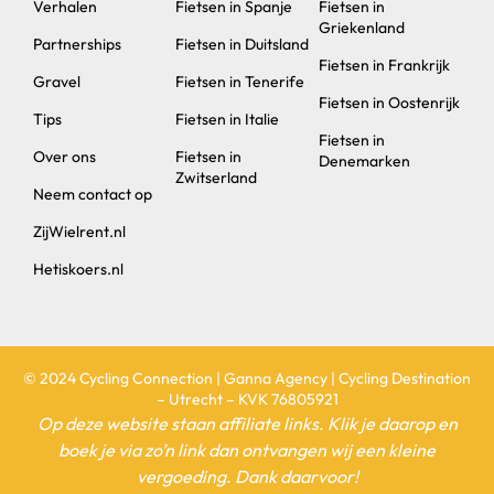
Verhalen
Fietsen in Spanje
Fietsen in
Griekenland
Partnerships
Fietsen in Duitsland
Fietsen in Frankrijk
Gravel
Fietsen in Tenerife
Fietsen in Oostenrijk
Tips
Fietsen in Italie
Fietsen in
Over ons
Fietsen in
Denemarken
Zwitserland
Neem contact op
ZijWielrent.nl
Hetiskoers.nl
© 2024 Cycling Connection | Ganna Agency | Cycling Destination
– Utrecht – KVK 76805921
Op deze website staan affiliate links. Klik je daarop en
boek je via zo’n link dan ontvangen wij een kleine
vergoeding. Dank daarvoor!