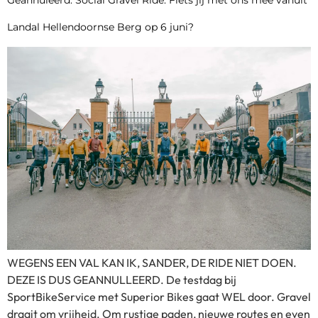
Geannuleerd: Social Gravel Ride: Fiets jij met ons mee vanuit
Landal Hellendoornse Berg op 6 juni?
WEGENS EEN VAL KAN IK, SANDER, DE RIDE NIET DOEN.
DEZE IS DUS GEANNULLEERD. De testdag bij
SportBikeService met Superior Bikes gaat WEL door. Gravel
draait om vrijheid. Om rustige paden, nieuwe routes en even