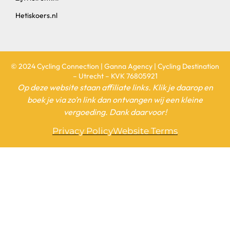
Hetiskoers.nl
© 2024 Cycling Connection | Ganna Agency | Cycling Destination
– Utrecht – KVK 76805921
Op deze website staan affiliate links. Klik je daarop en
boek je via zo’n link dan ontvangen wij een kleine
vergoeding. Dank daarvoor!
Privacy Policy
Website Terms