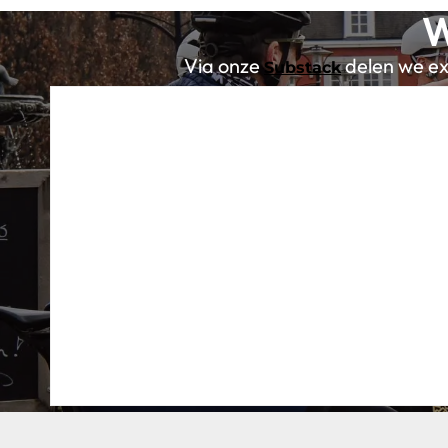
W
Via onze
delen we exc
Substack