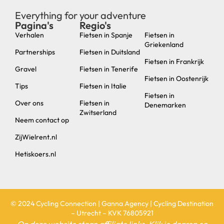
Everything for your adventure
Pagina's
Regio's
new
Verhalen
Fietsen in Spanje
Fietsen in
Griekenland
Partnerships
Fietsen in Duitsland
Fietsen in Frankrijk
Gravel
Fietsen in Tenerife
Fietsen in Oostenrijk
Tips
Fietsen in Italie
Fietsen in
Over ons
Fietsen in
Denemarken
Zwitserland
Neem contact op
ZijWielrent.nl
Hetiskoers.nl
© 2024 Cycling Connection | Ganna Agency | Cycling Destination
– Utrecht – KVK 76805921
Op deze website staan affiliate links. Klik je daarop en