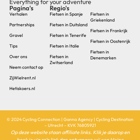
Everything for your adventure
Pagina's
Regio's
new
Verhalen
Fietsen in Spanje
Fietsen in
Griekenland
Partnerships
Fietsen in Duitsland
Fietsen in Frankrijk
Gravel
Fietsen in Tenerife
Fietsen in Oostenrijk
Tips
Fietsen in Italie
Fietsen in
Over ons
Fietsen in
Denemarken
Zwitserland
Neem contact op
ZijWielrent.nl
Hetiskoers.nl
© 2024 Cycling Connection | Ganna Agency | Cycling Destination
– Utrecht – KVK 76805921
Op deze website staan affiliate links. Klik je daarop en
boek je via zo’n link dan ontvangen wij een kleine