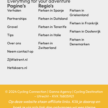
Everything for your adventure
Pagina's
Regio's
new
Verhalen
Fietsen in Spanje
Fietsen in
Griekenland
Partnerships
Fietsen in Duitsland
Fietsen in Frankrijk
Gravel
Fietsen in Tenerife
Fietsen in Oostenrijk
Tips
Fietsen in Italie
Fietsen in
Over ons
Fietsen in
Denemarken
Zwitserland
Neem contact op
ZijWielrent.nl
Hetiskoers.nl
© 2024 Cycling Connection | Ganna Agency | Cycling Destination
– Utrecht – KVK 76805921
Op deze website staan affiliate links. Klik je daarop en
boek je via zo’n link dan ontvangen wij een kleine