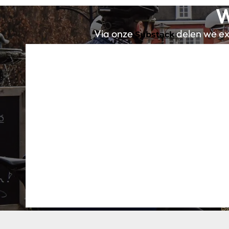
W
Via onze
delen we exc
Substack