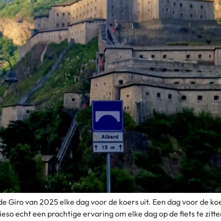
e Giro van 2025 elke dag voor de koers uit. Een dag voor de ko
eso echt een prachtige ervaring om elke dag op de fiets te zitte