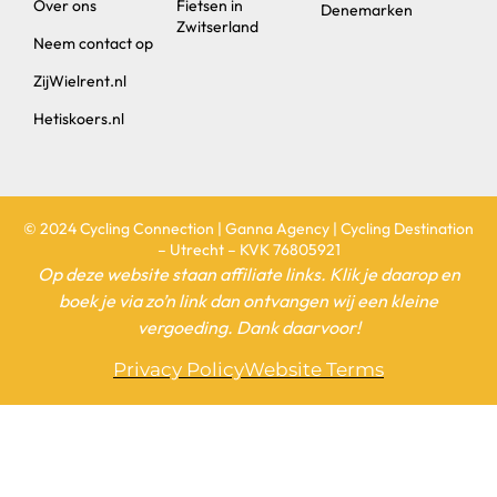
Over ons
Fietsen in
Denemarken
Zwitserland
Neem contact op
ZijWielrent.nl
Hetiskoers.nl
© 2024 Cycling Connection | Ganna Agency | Cycling Destination
– Utrecht – KVK 76805921
Op deze website staan affiliate links. Klik je daarop en
boek je via zo’n link dan ontvangen wij een kleine
vergoeding. Dank daarvoor!
Privacy Policy
Website Terms