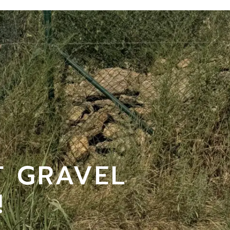
T GRAVEL
!