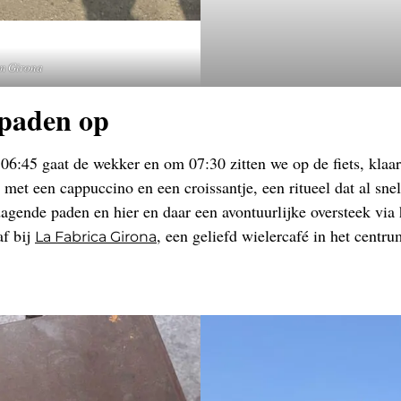
m Girona
lpaden op
 06:45 gaat de wekker en om 07:30 zitten we op de fiets, klaa
 met een cappuccino en een croissantje, een ritueel dat al sne
tdagende paden en hier en daar een avontuurlijke oversteek vi
af bij
, een geliefd wielercafé in het centru
La Fabrica Girona