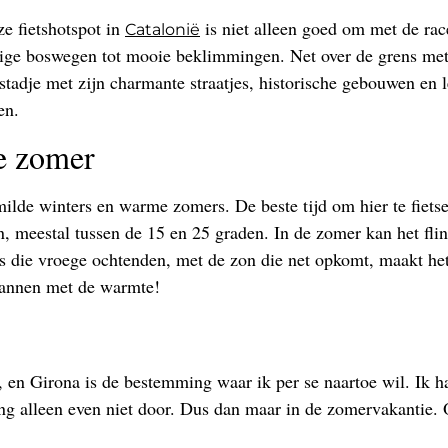
e fietshotspot in
is niet alleen goed om met de rac
Catalonië
tige boswegen tot mooie beklimmingen. Net over de grens met
tadje met zijn charmante straatjes, historische gebouwen en le
en.
de zomer
milde winters en warme zomers. De beste tijd om hier te fietse
 meestal tussen de 15 en 25 graden. In de zomer kan het fli
ens die vroege ochtenden, met de zon die net opkomt, maakt h
lannen met de warmte!
tje, en Girona is de bestemming waar ik per se naartoe wil. Ik 
ing alleen even niet door. Dus dan maar in de zomervakantie