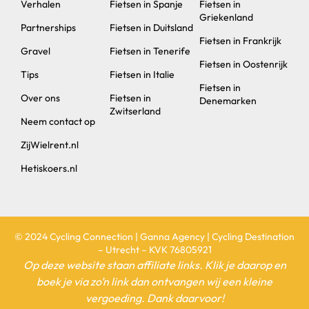
Verhalen
Fietsen in Spanje
Fietsen in
Griekenland
Partnerships
Fietsen in Duitsland
Fietsen in Frankrijk
Gravel
Fietsen in Tenerife
Fietsen in Oostenrijk
Tips
Fietsen in Italie
Fietsen in
Over ons
Fietsen in
Denemarken
Zwitserland
Neem contact op
ZijWielrent.nl
Hetiskoers.nl
© 2024 Cycling Connection | Ganna Agency | Cycling Destination
– Utrecht – KVK 76805921
Op deze website staan affiliate links. Klik je daarop en
boek je via zo’n link dan ontvangen wij een kleine
vergoeding. Dank daarvoor!