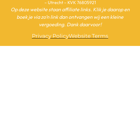
– Utrecht – KVK 76805921
Op deze website staan affiliate links. Klik je daarop en
boek je via zo’n link dan ontvangen wij een kleine
vergoeding. Dank daarvoor!
Privacy Policy
Website Terms