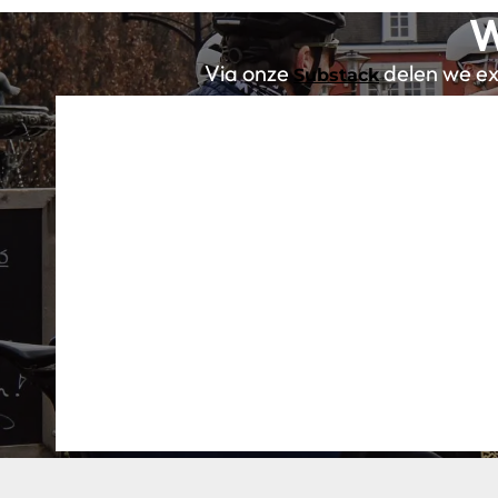
W
Via onze
delen we exc
Substack