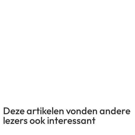
Read More
Geef een reactie
Het e-mailadres wordt niet gepubliceerd.
Vereiste velden
zijn gemarkeerd met
*
Reactie
*