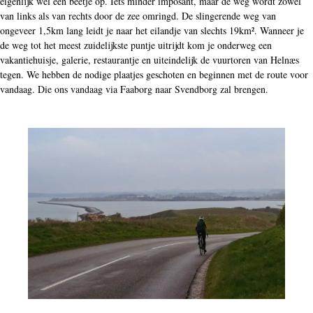
eigenlijk wel een beetje op. Iets minder imposant, maar de weg wordt zowel
van links als van rechts door de zee omringd. De slingerende weg van
ongeveer 1,5km lang leidt je naar het eilandje van slechts 19km². Wanneer je
de weg tot het meest zuidelijkste puntje uitrijdt kom je onderweg een
vakantiehuisje, galerie, restaurantje en uiteindelijk de vuurtoren van Helnæs
tegen. We hebben de nodige plaatjes geschoten en beginnen met de route voor
vandaag. Die ons vandaag via Faaborg naar Svendborg zal brengen.