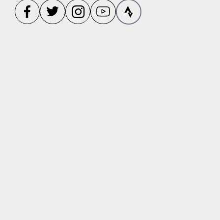
Op deze website staan affiliate links. Klik je daarop en
boek je via zo’n link dan ontvangen wij een kleine
vergoeding. Dank daarvoor!
Privacy Policy
Website Terms