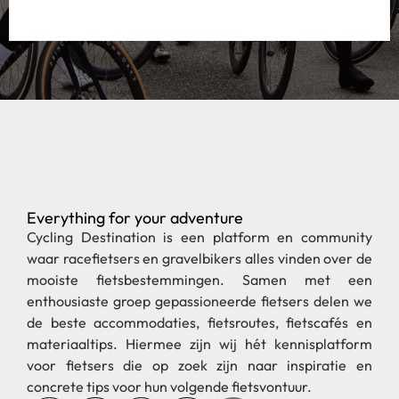
Everything for your adventure
Pagina's
Regio's
new
Verhalen
Fietsen in Spanje
Fietsen in
Griekenland
Partnerships
Fietsen in Duitsland
Fietsen in Frankrijk
Gravel
Fietsen in Tenerife
Fietsen in Oostenrijk
Tips
Fietsen in Italie
Fietsen in
Over ons
Fietsen in
Denemarken
Zwitserland
Neem contact op
ZijWielrent.nl
Hetiskoers.nl
© 2024 Cycling Connection | Ganna Agency | Cycling Destination
– Utrecht – KVK 76805921