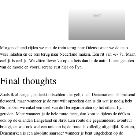
Fietsen op Funen dag 3: de route!
ALs jij ook wilt gaan fietsen op Funen, check dan onze routes op komoot.