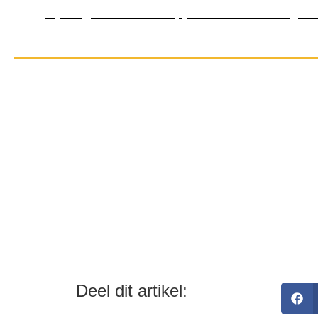
Cycling Destination Approved: Alaïa Lodge 
Deel dit artikel: