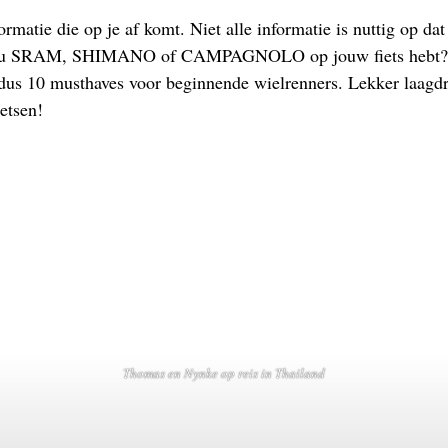
ormatie die op je af komt. Niet alle informatie is nuttig op d
 je nu SRAM, SHIMANO of CAMPAGNOLO op jouw fiets hebt? 
dus 10 musthaves voor beginnende wielrenners. Lekker laagdrem
etsen!
Thomas en Nynke op reis in Thailand