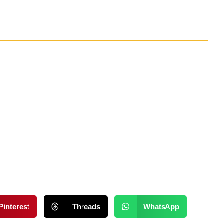
tas de Mar – Van Alboránzee tot plastic zee
Pinterest
Threads
WhatsApp