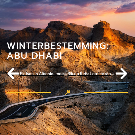
WINTERBESTEMMING:
ABU DHABI
Fietsen in Albanie: meer dan ‘Douze Points’
Rik op Reis: Laatste stop, Griekenland