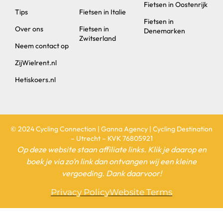
Fietsen in Oostenrijk
Tips
Fietsen in Italie
Fietsen in
Over ons
Fietsen in
Denemarken
Zwitserland
Neem contact op
ZijWielrent.nl
Hetiskoers.nl
© 2024 Cycling Connection | Ganna Agency | Cycling Destination
– Utrecht – KVK 76805921
Op deze website staan affiliate links. Klik je daarop en
boek je via zo’n link dan ontvangen wij een kleine
vergoeding. Dank daarvoor!
Privacy Policy
Website Terms