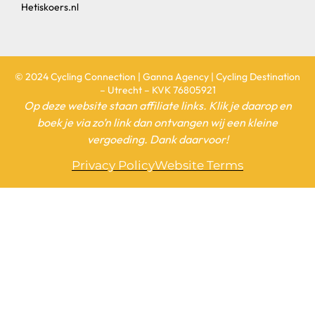
Hetiskoers.nl
© 2024 Cycling Connection | Ganna Agency | Cycling Destination
– Utrecht – KVK 76805921
Op deze website staan affiliate links. Klik je daarop en
boek je via zo’n link dan ontvangen wij een kleine
vergoeding. Dank daarvoor!
Privacy Policy
Website Terms