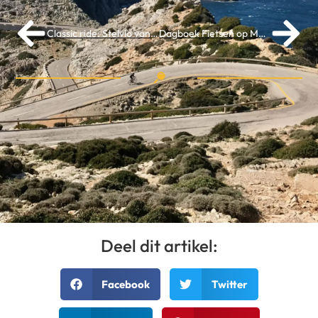
Classic ride: Stelvio vanuit Prato
Dagboek Fietsen op Mallorca: deel II
Deel dit artikel:
Facebook
Twitter