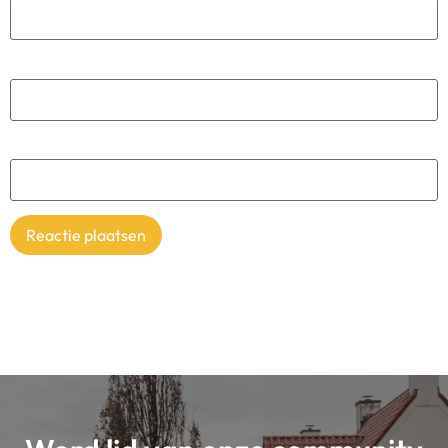
E-mail
*
Site