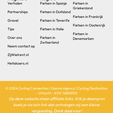
Verhalen
Fietsen in Spanje
Fietsen in
Griekenland
Partnerships
Fietsen in Duitsland
Fietsen in Frankrijk
Gravel
Fietsen in Tenerife
Fietsen in Oostenrijk
Tips
Fietsen in Italie
Fietsen in
Over ons
Fietsen in
Denemarken
Zwitserland
Neem contact op
ZijWielrent.nl
Hetiskoers.nl
© 2024 Cycling Connection | Ganna Agency | Cycling Destination
– Utrecht – KVK 76805921
Op deze website staan affiliate links. Klik je daarop en
boek je via zo’n link dan ontvangen wij een kleine
vergoeding. Dank daarvoor!