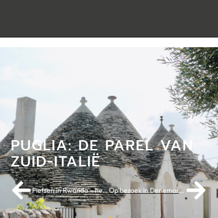
PUGLIA: DE PAREL VAN
ZUID-ITALIË
Fietsen in Rwanda – het WK gaat de deuren openen
Op bezoek in Denemarken: gastheer van de Tour 2022