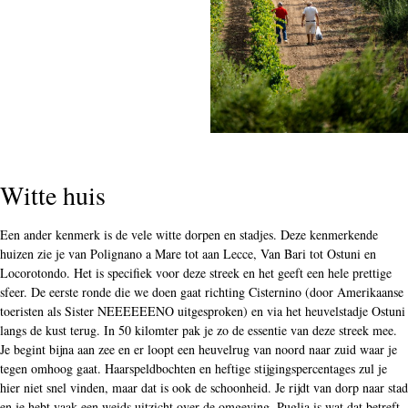
Witte huis
Een ander kenmerk is de vele witte dorpen en stadjes. Deze kenmerkende
huizen zie je van Polignano a Mare tot aan Lecce, Van Bari tot Ostuni en
Locorotondo. Het is specifiek voor deze streek en het geeft een hele prettige
sfeer. De eerste ronde die we doen gaat richting Cisternino (door Amerikaanse
toeristen als Sister NEEEEEENO uitgesproken) en via het heuvelstadje Ostuni
langs de kust terug. In 50 kilomter pak je zo de essentie van deze streek mee.
Je begint bijna aan zee en er loopt een heuvelrug van noord naar zuid waar je
tegen omhoog gaat. Haarspeldbochten en heftige stijgingspercentages zul je
hier niet snel vinden, maar dat is ook de schoonheid. Je rijdt van dorp naar stad
en je hebt vaak een weids uitzicht over de omgeving. Puglia is wat dat betreft