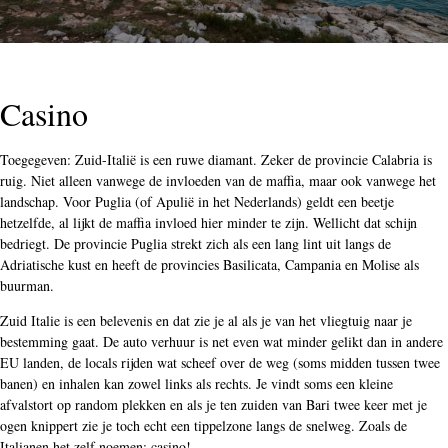
Casino
Toegegeven: Zuid-Italië is een ruwe diamant. Zeker de provincie Calabria is
ruig. Niet alleen vanwege de invloeden van de maffia, maar ook vanwege het
landschap. Voor Puglia (of Apulië in het Nederlands) geldt een beetje
hetzelfde, al lijkt de maffia invloed hier minder te zijn. Wellicht dat schijn
bedriegt. De provincie Puglia strekt zich als een lang lint uit langs de
Adriatische kust en heeft de provincies Basilicata, Campania en Molise als
buurman.
Zuid Italie is een belevenis en dat zie je al als je van het vliegtuig naar je
bestemming gaat. De auto verhuur is net even wat minder gelikt dan in andere
EU landen, de locals rijden wat scheef over de weg (soms midden tussen twee
banen) en inhalen kan zowel links als rechts. Je vindt soms een kleine
afvalstort op random plekken en als je ten zuiden van Bari twee keer met je
ogen knippert zie je toch echt een tippelzone langs de snelweg. Zoals de
Italianen het zelf noemen: casino!