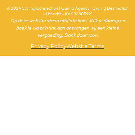
© 2024 Cycling Connection | Ganna Agency | Cycling Destination
– Utrecht – KVK 76805921
Op deze website staan affiliate links. Klik je daarop en
boek je via zo’n link dan ontvangen wij een kleine
vergoeding. Dank daarvoor!
Privacy Policy
Website Terms