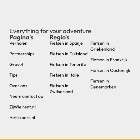
Everything for your adventure
Pagina's
Regio's
new
Verhalen
Fietsen in Spanje
Fietsen in
Griekenland
Partnerships
Fietsen in Duitsland
Fietsen in Frankrijk
Gravel
Fietsen in Tenerife
Fietsen in Oostenrijk
Tips
Fietsen in Italie
Fietsen in
Over ons
Fietsen in
Denemarken
Zwitserland
Neem contact op
ZijWielrent.nl
Hetiskoers.nl