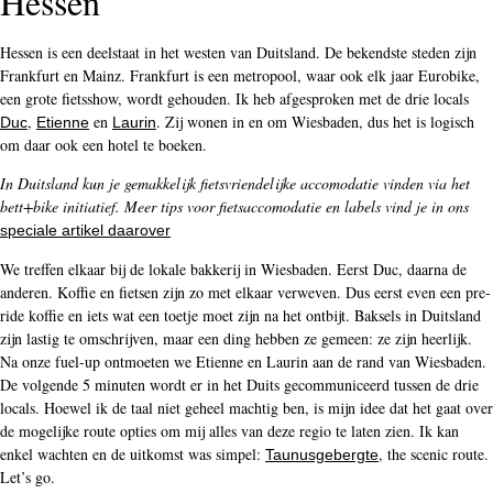
Hessen
Hessen is een deelstaat in het westen van Duitsland. De bekendste steden zijn
Frankfurt en Mainz. Frankfurt is een metropool, waar ook elk jaar Eurobike,
een grote fietsshow, wordt gehouden. Ik heb afgesproken met de drie locals
,
en
. Zij wonen in en om Wiesbaden, dus het is logisch
Duc
Etienne
Laurin
om daar ook een hotel te boeken.
In Duitsland kun je gemakkelijk fietsvriendelijke accomodatie vinden via het
bett+bike initiatief. Meer tips voor fietsaccomodatie en labels vind je in ons
speciale artikel daarover
We treffen elkaar bij de lokale bakkerij in Wiesbaden. Eerst Duc, daarna de
anderen. Koffie en fietsen zijn zo met elkaar verweven. Dus eerst even een pre-
ride koffie en iets wat een toetje moet zijn na het ontbijt. Baksels in Duitsland
zijn lastig te omschrijven, maar een ding hebben ze gemeen: ze zijn heerlijk.
Na onze fuel-up ontmoeten we Etienne en Laurin aan de rand van Wiesbaden.
De volgende 5 minuten wordt er in het Duits gecommuniceerd tussen de drie
locals. Hoewel ik de taal niet geheel machtig ben, is mijn idee dat het gaat over
de mogelijke route opties om mij alles van deze regio te laten zien. Ik kan
enkel wachten en de uitkomst was simpel:
, the scenic route.
Taunusgebergte
Let’s go.