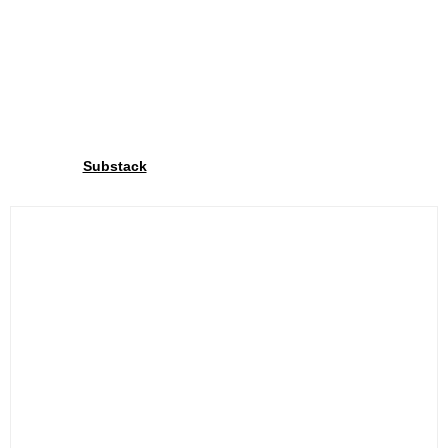
Word lid van onze community
Via onze
delen we exclusieve inzichten met onze
Substack
community. Schrijf je in en deel jouw fietsplezier met ons!.