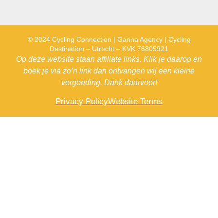
© 2024 Cycling Connection | Ganna Agency | Cycling
Destination – Utrecht – KVK 76805921
Op deze website staan affiliate links. Klik je daarop en
boek je via zo’n link dan ontvangen wij een kleine
vergoeding. Dank daarvoor!
Privacy Policy
Website Terms