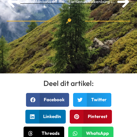
Crans-Montana off the bike: 10 tips voor leuke activiteiten in deze fietshotspot
Fietsen in Valkenburg in 2024
Deel dit artikel:
Facebook
Twitter
LinkedIn
Pinterest
Threads
WhatsApp