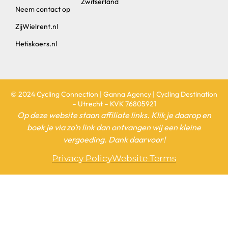
Zwitserland
Neem contact op
ZijWielrent.nl
Hetiskoers.nl
© 2024 Cycling Connection | Ganna Agency | Cycling Destination
– Utrecht – KVK 76805921
Op deze website staan affiliate links. Klik je daarop en
boek je via zo’n link dan ontvangen wij een kleine
vergoeding. Dank daarvoor!
Privacy Policy
Website Terms