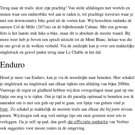
Terug naar de trails: deze zijn prachtig! Van steile afdalingen met wortels en
stenen waar een endurobike wel aan te raden is, tot prachtige traverses waar je
met een downcountry bike goed uit de voeten kan. Wij bezochten ondanks de
sneeuw Col de Mille (2471m) en de bijbehorende Cabane. Met een gewone
fiets is het laatste stuk hike-a-bike, maar dit is absoluut de moeite waard. Bij
mooi weer heb je boven een episch uitzicht tot de Mont Blanc, helaas was die
in ons geval in de wolken verhuld. Via de zuidzijde kan je over een makkelijke
singletrack en gravel paden terug naar Le Chable in het dal.
Enduro
Houd je meer van Enduro, kan je via de noordzijde naar beneden. Hier schakel
je singletrack na singletrack aan elkaar tijdens een afdaling van bijna 2000m.
Vanwege de regen en gladheid hebben wij deze overgeslagen maar gaat op ons
lijstje om nog is te rijden. Om je tijd in dit paradijs optimaal te benutten zou ik
aanraden om is met een gids op pad te gaan, een lijstje van gidsen vind je
. Zo schakel je makkelijk de mooiste trails aan elkaar die bij jouw niveau
hier
passen. Wij kregen ook nog veel nuttige tips om onze grenzen weer iets te
verleggen. Ga je zelf op pad, dan geeft
van Verbier
de officiele website
ook suggesties voor mooie routes in de omgeving.