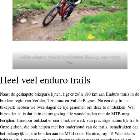
Lekker scheuren door de kombochten! Helm op, want safety
first!
Heel veel enduro trails
Naast de geshapete bikepark lijnen, ligt er zo’n 180 km aan Enduro trails in de
bredere regio van Verbier, Tzoumaz en Val de Bagnes. Na een dag in het
bikepark hebben we twee dagen de tijd genomen om deze te ontdekken. Wat
bijzonder is, is dat je in de omgeving alle wandelpaden met de MTB mag
berijden. Hierdoor ontstaat er een uniek netwerk van prachtige natuurlijk trails.
Onze gidsen, die ook helpen met het onderhoud van de trails, benadrukten dat
het belangrijk is je te houden aan de MTB code: Be nice, say hi! Wandelaars
hebben altijd voorrang, en even afremmen als je mensen tegenkomt of een