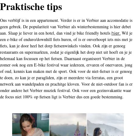
Praktische tips
Ons verblijf is in een appartement. Verder is er in Verbier aan accomodatie is
geen gebrek. De populariteit van Verbier als winterbestemming is hier debet
aan. Slaap je liever in een hotel, dan vind je bike friendly hotels
Wil je
hier.
een e-bike of enduro/downhill fiets huren, of is er onverhoopt iets mis met je
fiets, kan je door heel het dorp fietsenwinkels vinden. Ook zijn er genoeg
restaurants en supermarkten, zodat je eigenlijk het dorp niet uit hoeft en je je
helemaal kan focussen op het fietsen. Daarnaast organiseert Verbier in de
zomer ook nog een E-bike festival waar iedereen, ervaren of onervaren, jong
of oud, kennis kan maken met de sport. Ook voor de niet-fietser is er genoeg
te doen, zo kan je er paragliden, zijn er meerdere via ferratas, een groot
netwerk aan wandelpaden en prachitge kloven. Voor de niet-outdoor fan is er
onder andere het Verbier muziek festival. Ook voor een gezinsvakantie waar
de focus niet 100% op fietsen ligt is Verbier dus een goede bestemming.