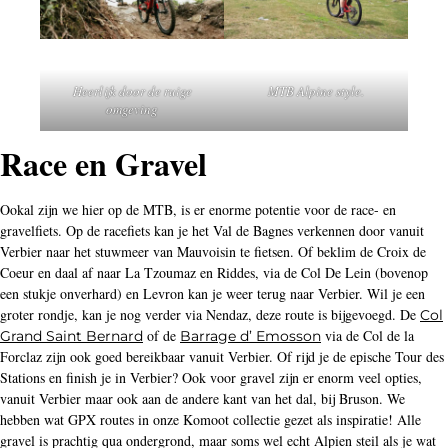
Heerlijk door de ruige
MTB Alpine style.
omgeving
Race en Gravel
Ookal zijn we hier op de MTB, is er enorme potentie voor de race- en
gravelfiets. Op de racefiets kan je het Val de Bagnes verkennen door vanuit
Verbier naar het stuwmeer van Mauvoisin te fietsen. Of beklim de Croix de
Coeur en daal af naar La Tzoumaz en Riddes, via de Col De Lein (bovenop
een stukje onverhard) en Levron kan je weer terug naar Verbier. Wil je een
groter rondje, kan je nog verder via Nendaz, deze route is bijgevoegd. De
Col
of de
via de Col de la
Grand Saint Bernard
Barrage d’ Emosson
Forclaz zijn ook goed bereikbaar vanuit Verbier. Of rijd je de epische Tour des
Stations en finish je in Verbier? Ook voor gravel zijn er enorm veel opties,
vanuit Verbier maar ook aan de andere kant van het dal, bij Bruson. We
hebben wat GPX routes in onze Komoot collectie gezet als inspiratie! Alle
gravel is prachtig qua ondergrond, maar soms wel echt Alpien steil als je wat