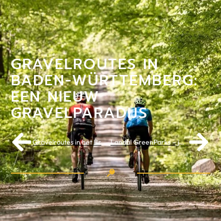
GRAVELROUTES IN
BADEN-WÜRTTEMBERG:
EEN NIEUW
GRAVELPARADIJS
Gravelroutes in het Bregenzerwald
Landal GreenParks – jouw ideale fietsbestemming