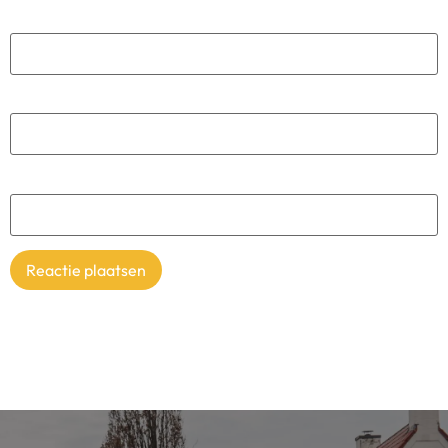
Naam
*
E-mail
*
Site