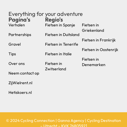
Everything for your adventure
Pagina's
Regio's
new
Verhalen
Fietsen in Spanje
Fietsen in
Griekenland
Partnerships
Fietsen in Duitsland
Fietsen in Frankrijk
Gravel
Fietsen in Tenerife
Fietsen in Oostenrijk
Tips
Fietsen in Italie
Fietsen in
Over ons
Fietsen in
Denemarken
Zwitserland
Neem contact op
ZijWielrent.nl
Hetiskoers.nl
© 2024 Cycling Connection | Ganna Agency | Cycling Destination
– Utrecht – KVK 76805921