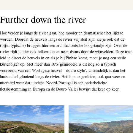
Further down the river
Hoe verder je langs de rivier gaat, hoe mooier en dramatischer het lijkt te
worden. Doordat de heuvels langs de rivier vrij steil zijn, zie je ook dat de
(bijna typische) bruggen hier een architectonische hoogstandje zijn. Over de
rivier rijdt je hier ook telkens op en neer, dwars door de wijnvelden. Deze tour
leid je direct de heuvels in en als je bij Pinhão komt, moet je nog een steile
kuitenbijter op. Met meer dan 10% gemiddeld is dit nog zo’n typisch
voorbeeld van een ‘Portugese heuvel – douro style’. Uiteindelijk is dan het
laatste deel glooiend langs de rivier. Het is puur genieten, ook qua weer en
uiteraard weer dat uitzicht. Noord-Portugal is een onderbelichte
fietsbestemming in Europa en de Douro Vallei bewijst dat keer op keer.