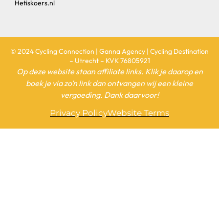
Hetiskoers.nl
© 2024 Cycling Connection | Ganna Agency | Cycling Destination
– Utrecht – KVK 76805921
Op deze website staan affiliate links. Klik je daarop en
boek je via zo’n link dan ontvangen wij een kleine
vergoeding. Dank daarvoor!
Privacy Policy
Website Terms