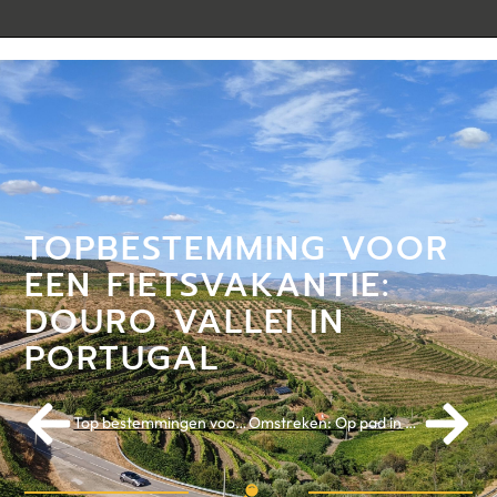
TOPBESTEMMING VOOR
EEN FIETSVAKANTIE:
DOURO VALLEI IN
PORTUGAL
Top bestemmingen voor een fietsvakantie 2022: deel II
Omstreken: Op pad in het Brabantse land