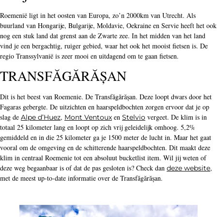
Roemenië ligt in het oosten van Europa, zo’n 2000km van Utrecht. Als
buurland van Hongarije, Bulgarije, Moldavie, Oekraine en Servie heeft het ook
nog een stuk land dat grenst aan de Zwarte zee. In het midden van het land
vind je een bergachtig, ruiger gebied, waar het ook het mooist fietsen is. De
regio Transsylvanië is zeer mooi en uitdagend om te gaan fietsen.
TRANSFĂGĂRĂȘAN
Dit is het beest van Roemenie. De Transfăgărășan. Deze loopt dwars door het
Fagaras gebergte. De uitzichten en haarspeldbochten zorgen ervoor dat je op
slag de
,
en
vergeet. De klim is in
Alpe d’Huez
Mont Ventoux
Stelvio
totaal 25 kilometer lang en loopt op zich vrij geleidelijk omhoog. 5,2%
gemiddeld en in die 25 kilometer ga je 1500 meter de lucht in. Maar het gaat
vooral om de omgeving en de schitterende haarspeldbochten. Dit maakt deze
klim in centraal Roemenie tot een absoluut bucketlist item. Wil jij weten of
deze weg begaanbaar is of dat de pas gesloten is? Check dan
,
deze website
met de meest up-to-date informatie over de Transfăgărășan.