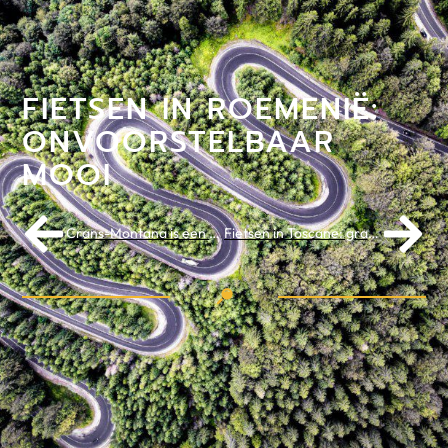
FIETSEN IN ROEMENIË:
ONVOORSTELBAAR
MOOI
Crans-Montana is een fietsparadijs
Fietsen in Toscane: gravel en meer