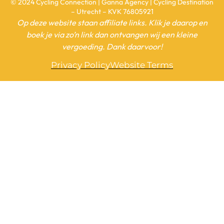
© 2024 Cycling Connection | Ganna Agency | Cycling Destination
– Utrecht – KVK 76805921
Op deze website staan affiliate links. Klik je daarop en
boek je via zo’n link dan ontvangen wij een kleine
vergoeding. Dank daarvoor!
Privacy Policy
Website Terms