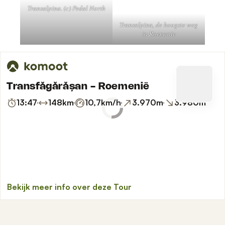
Transalpina. (c) Pedal North
Transalpina, de hoogste weg
in Roemenie