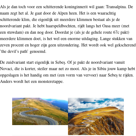
Als je dan toch voor een schitterende koninginnerit wil gaan: Transalpina. De
naam zegt het al. Je gaat door de Alpen heen. Het is een waarachtig
schitterende klim, die eigenlijk uit meerdere klimmen bestaat als je de
noordvariant pakt. Je hebt haarspeldbochten, rijdt langs het Oasa meer (met
een stuwdam) en dan nog door. Doordat je (als je de gehele route 67c pakt)
meerdere klimmen doet, is het wel een enorme uitdaging. Lange stukken van
zeven procent en hoger zijn geen uitzondering. Het wordt ook wel gekscherend
’the devil’s path’ genoemd.
De zuidvariant start eigenlijk in Sebeș. Of je pakt de noordvariant vanuit
Novaci, die is korter, steiler maar net zo mooi. Als je in Sibiu jouw kamp hebt
opgeslagen is het handig om met (een vorm van vervoer) naar Sebeș te rijden.
Anders wordt het een monsteretappe.